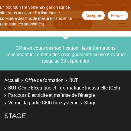
Aller à
En poursuivant votre navigation sur ce
site, vous acceptez l'utilisation de
Accepter
Refuser
cookies à des fins de mesure d'audience
Se connecter
(statistiques anonymes).
Offre en cours de modification : les informations
concernant le contenu des enseignements peuvent évoluer
jusqu’au 30 septembre
Accueil
Offre de formation
BUT
BUT Génie Electrique et Informatique Industrielle (GEII)
Parcours Electricité et maîtrise de l'énergie
Vérifier la partie GEII d'un système
Stage
STAGE