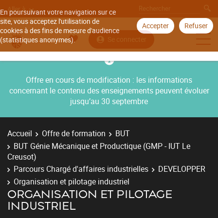
Aller à
En poursuivant votre navigation sur ce
site, vous acceptez l'utilisation de
Accepter
Refuser
cookies à des fins de mesure d'audience
Se connecter
(statistiques anonymes).
Offre en cours de modification : les informations
concernant le contenu des enseignements peuvent évoluer
jusqu’au 30 septembre
Accueil
Offre de formation
BUT
BUT Génie Mécanique et Productique (GMP - IUT Le
Creusot)
Parcours Chargé d'affaires industrielles
DEVELOPPER
Organisation et pilotage industriel
ORGANISATION ET PILOTAGE
INDUSTRIEL