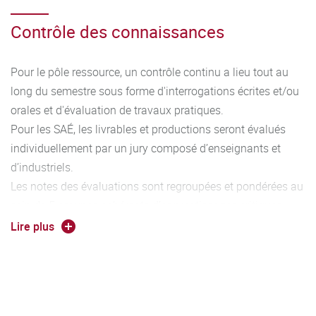
Contrôle des connaissances
Pour le pôle ressource, un contrôle continu a lieu tout au
long du semestre sous forme d'interrogations écrites et/ou
orales et d'évaluation de travaux pratiques.
Pour les SAÉ, les livrables et productions seront évalués
individuellement par un jury composé d’enseignants et
d’industriels.
Les notes des évaluations sont regroupées et pondérées au
sein de 5 groupes cohérents d’apprentissages critiques
permettant l’acquisition de 5 compétences caractéristiques
Lire plus
du diplôme. Au fur et à mesure de l’avancement dans le
cursus, le niveau d’acquisition des compétences augmente
(Niveau 1 à 3). L’association entre les compétences, les
ressources et les SAé est détaillé dans le programme