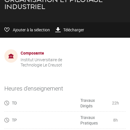
INDUSTRIEL
Ajouter à la sélection
Télécharger
Composante
Institut Universitaire de
Technologie Le Creusot
Heures d'enseignement
Travaux
TD
22h
Dirigés
Travaux
TP
8h
Pratiques