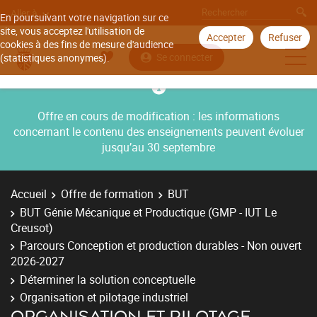
Aller à
En poursuivant votre navigation sur ce
site, vous acceptez l'utilisation de
Accepter
Refuser
cookies à des fins de mesure d'audience
Se connecter
(statistiques anonymes).
Offre en cours de modification : les informations
concernant le contenu des enseignements peuvent évoluer
jusqu’au 30 septembre
Accueil
Offre de formation
BUT
BUT Génie Mécanique et Productique (GMP - IUT Le
Creusot)
Parcours Conception et production durables - Non ouvert
2026-2027
Déterminer la solution conceptuelle
Organisation et pilotage industriel
ORGANISATION ET PILOTAGE