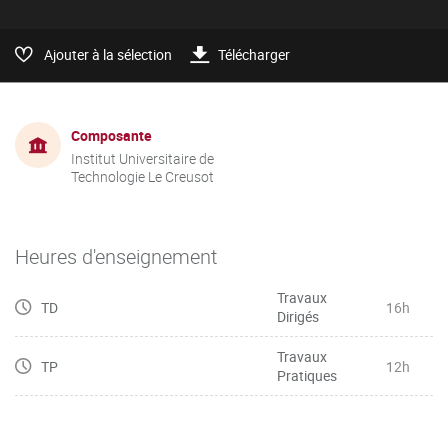
Ajouter à la sélection
Télécharger
Composante
Institut Universitaire de
Technologie Le Creusot
Heures d'enseignement
Travaux
TD
16h
Dirigés
Travaux
TP
12h
Pratiques