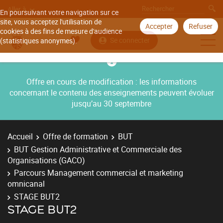
Aller à
En poursuivant votre navigation sur ce
site, vous acceptez l'utilisation de
Accepter
Refuser
cookies à des fins de mesure d'audience
Se connecter
(statistiques anonymes).
Offre en cours de modification : les informations
concernant le contenu des enseignements peuvent évoluer
jusqu’au 30 septembre
Accueil
Offre de formation
BUT
BUT Gestion Administrative et Commerciale des
Organisations (GACO)
Parcours Management commercial et marketing
omnicanal
STAGE BUT2
STAGE BUT2