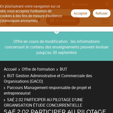
Aller à
En poursuivant votre navigation sur ce
site, vous acceptez l'utilisation de
Accepter
Refuser
cookies à des fins de mesure d'audience
Se connecter
(statistiques anonymes).
Offre en cours de modification : les informations
concernant le contenu des enseignements peuvent évoluer
jusqu’au 30 septembre
Accueil
Offre de formation
BUT
BUT Gestion Administrative et Commerciale des
Organisations (GACO)
Parcours Management responsable de projet et
entrepreneuriat
SAÉ 2.02 PARTICIPER AU PILOTAGE D’UNE
ORGANISATION ÉTUDE CONCURRENTIELLE
SAÉ 2.02 PARTICIPER AU PILOTAGE