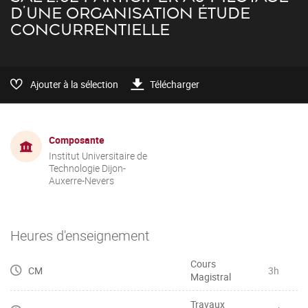
D’UNE ORGANISATION ÉTUDE
CONCURRENTIELLE
Ajouter à la sélection
Télécharger
Composante
Institut Universitaire de
Technologie Dijon-
Auxerre-Nevers
Heures d'enseignement
Cours
CM
3h
Magistral
Travaux