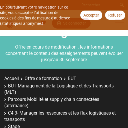
Aller à
En poursuivant votre navigation sur ce
site, vous acceptez l'utilisation de
Accepter
Refuser
cookies à des fins de mesure d'audience
Se connecter
(statistiques anonymes).
Offre en cours de modification : les informations
concernant le contenu des enseignements peuvent évoluer
jusqu’au 30 septembre
Accueil
Offre de formation
BUT
BUT Management de la Logistique et des Transports
(MLT)
Parcours Mobilité et supply chain connectées
(alternance)
C4.3- Manager les ressources et les flux logistiques et
transports
Stage