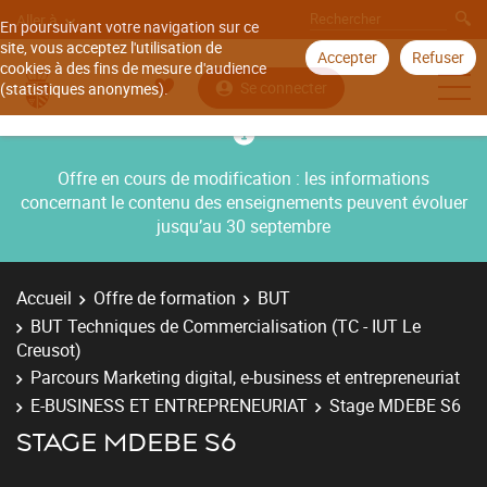
Aller à
En poursuivant votre navigation sur ce
site, vous acceptez l'utilisation de
Accepter
Refuser
cookies à des fins de mesure d'audience
Se connecter
(statistiques anonymes).
Offre en cours de modification : les informations
concernant le contenu des enseignements peuvent évoluer
jusqu’au 30 septembre
Accueil
Offre de formation
BUT
BUT Techniques de Commercialisation (TC - IUT Le
Creusot)
Parcours Marketing digital, e-business et entrepreneuriat
E-BUSINESS ET ENTREPRENEURIAT
Stage MDEBE S6
STAGE MDEBE S6