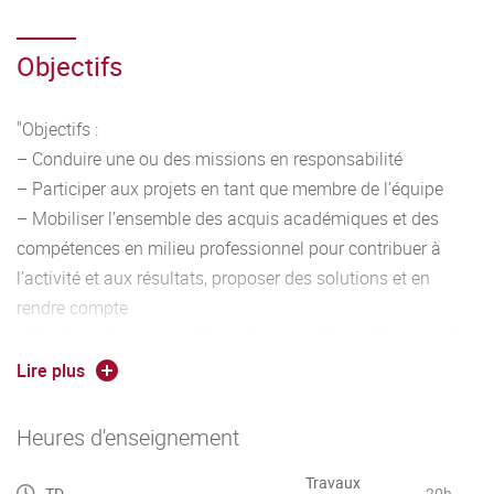
Objectifs
"Objectifs :
– Conduire une ou des missions en responsabilité
– Participer aux projets en tant que membre de l’équipe
– Mobiliser l’ensemble des acquis académiques et des
compétences en milieu professionnel pour contribuer à
l’activité et aux résultats, proposer des solutions et en
rendre compte
– Renforcer les savoirs-faire et savoirs-être professionnels
– Conforter le projet professionnel"
Lire plus
Heures d'enseignement
Travaux
TD
20h