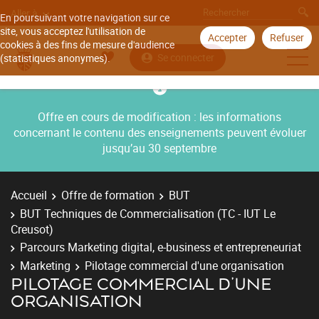
Aller à
En poursuivant votre navigation sur ce
site, vous acceptez l'utilisation de
Accepter
Refuser
cookies à des fins de mesure d'audience
Se connecter
(statistiques anonymes).
Offre en cours de modification : les informations
concernant le contenu des enseignements peuvent évoluer
jusqu’au 30 septembre
Accueil
Offre de formation
BUT
BUT Techniques de Commercialisation (TC - IUT Le
Creusot)
Parcours Marketing digital, e-business et entrepreneuriat
Marketing
Pilotage commercial d'une organisation
PILOTAGE COMMERCIAL D'UNE
ORGANISATION