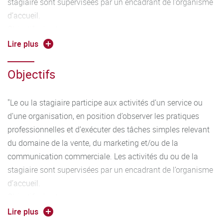
stagiaire sont supervisées par un encadrant de l’organisme
d’accueil.
Objectifs du stage :
– Découvrir l’entreprise ou l’organisation dans ses aspects
Lire plus
sociaux, technico-économiques et organisationnels
– Découvrir la réalité de l’activité du cadre intermédiaire
Objectifs
dans l’environnement commercial
– Acquérir des savoir-faire et savoir-être professionnels
"Le ou la stagiaire participe aux activités d’un service ou
– Mobiliser les acquis académiques en situation
d’une organisation, en position d’observer les pratiques
professionnelle
professionnelles et d’exécuter des tâches simples relevant
– Développer le projet personnel professionnel"
du domaine de la vente, du marketing et/ou de la
communication commerciale. Les activités du ou de la
stagiaire sont supervisées par un encadrant de l’organisme
d’accueil.
Objectifs du stage :
– Découvrir l’entreprise ou l’organisation dans ses aspects
Lire plus