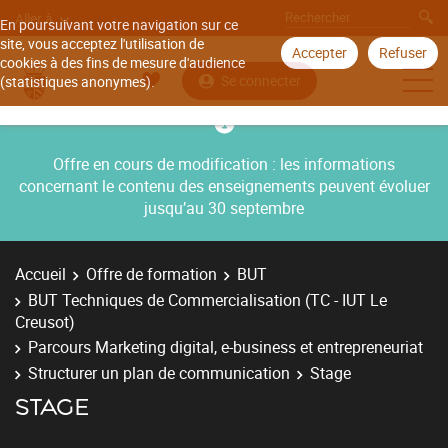
Aller à
En poursuivant votre navigation sur ce
site, vous acceptez l'utilisation de
Accepter
Refuser
cookies à des fins de mesure d'audience
Se connecter
(statistiques anonymes).
Offre en cours de modification : les informations
concernant le contenu des enseignements peuvent évoluer
jusqu’au 30 septembre
Accueil
Offre de formation
BUT
BUT Techniques de Commercialisation (TC - IUT Le
Creusot)
Parcours Marketing digital, e-business et entrepreneuriat
Structurer un plan de communication
Stage
STAGE