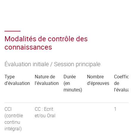
sociaux, technico-économiques et organisationnels
– Découvrir la réalité de l’activité du cadre intermédiaire
dans l’environnement commercial
– Acquérir des savoir-faire et savoir-être professionnels
– Mobiliser les acquis académiques en situation
Modalités de contrôle des
professionnelle
connaissances
– Développer le projet personnel professionnel"
Évaluation initiale / Session principale
Type
Nature de
Durée
Nombre
Coefficie
d'évaluation
l'évaluation
(en
d'épreuves
de
minutes)
l'évaluat
CCI
CC : Ecrit
1
(contrôle
et/ou Oral
continu
intégral)