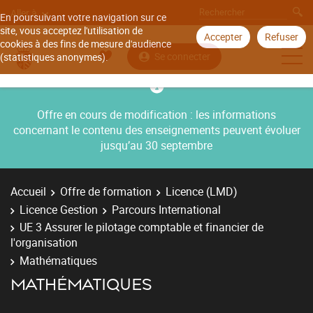
Aller à
En poursuivant votre navigation sur ce
site, vous acceptez l'utilisation de
Accepter
Refuser
cookies à des fins de mesure d'audience
Se connecter
(statistiques anonymes).
Offre en cours de modification : les informations
concernant le contenu des enseignements peuvent évoluer
jusqu’au 30 septembre
Accueil
Offre de formation
Licence (LMD)
Licence Gestion
Parcours International
UE 3 Assurer le pilotage comptable et financier de
l'organisation
Mathématiques
MATHÉMATIQUES