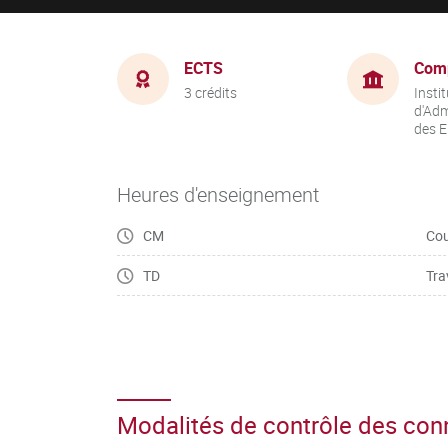
ECTS
Com
3 crédits
Instit
d'Adm
des E
Heures d'enseignement
CM
Cou
TD
Tra
Modalités de contrôle des co