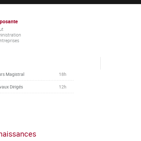
posante
ut
inistration
ntreprises
rs Magistral
18h
vaux Dirigés
12h
nnaissances