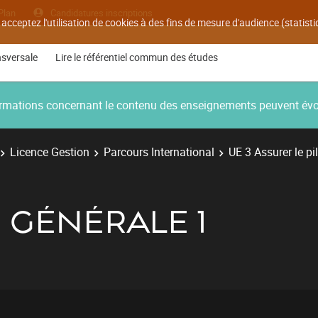
Plan
Candidatures inscriptions
 acceptez l'utilisation de cookies à des fins de mesure d'audience (statis
nsversale
Lire le référentiel commun des études
nformations concernant le contenu des enseignements peuvent év
Licence Gestion
Parcours International
UE 3 Assurer le pi
 GÉNÉRALE 1