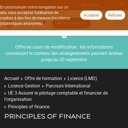
Aller à
En poursuivant votre navigation sur ce
site, vous acceptez l'utilisation de
Accepter
Refuser
cookies à des fins de mesure d'audience
Se connecter
(statistiques anonymes).
Offre en cours de modification : les informations
concernant le contenu des enseignements peuvent évoluer
jusqu’au 30 septembre
Accueil
Offre de formation
Licence (LMD)
Licence Gestion
Parcours International
UE 3 Assurer le pilotage comptable et financier de
l'organisation
Principles of finance
PRINCIPLES OF FINANCE