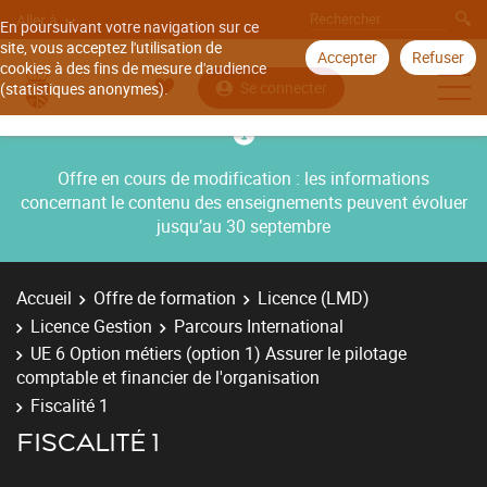
Aller à
En poursuivant votre navigation sur ce
site, vous acceptez l'utilisation de
Accepter
Refuser
cookies à des fins de mesure d'audience
Se connecter
(statistiques anonymes).
Offre en cours de modification : les informations
concernant le contenu des enseignements peuvent évoluer
jusqu’au 30 septembre
Accueil
Offre de formation
Licence (LMD)
Licence Gestion
Parcours International
UE 6 Option métiers (option 1) Assurer le pilotage
comptable et financier de l'organisation
Fiscalité 1
FISCALITÉ 1