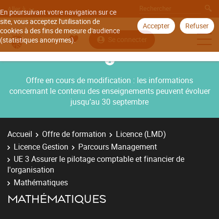
Aller à
En poursuivant votre navigation sur ce
site, vous acceptez l'utilisation de
Accepter
Refuser
cookies à des fins de mesure d'audience
Se connecter
(statistiques anonymes).
Offre en cours de modification : les informations
concernant le contenu des enseignements peuvent évoluer
jusqu’au 30 septembre
Accueil
Offre de formation
Licence (LMD)
Licence Gestion
Parcours Management
UE 3 Assurer le pilotage comptable et financier de
l'organisation
Mathématiques
MATHÉMATIQUES