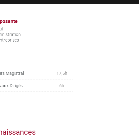
posante
ut
inistration
ntreprises
rs Magistral
17,5h
vaux Dirigés
6h
nnaissances