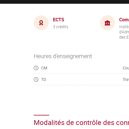
ECTS
Com
3 crédits
Instit
d'Adm
des E
Heures d'enseignement
CM
Cou
TD
Tra
Modalités de contrôle des co