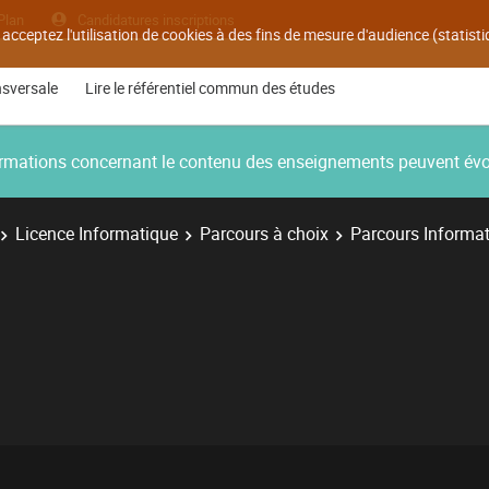
Plan
Candidatures inscriptions
 acceptez l'utilisation de cookies à des fins de mesure d'audience (statis
nsversale
Lire le référentiel commun des études
nformations concernant le contenu des enseignements peuvent év
Licence Informatique
Parcours à choix
Parcours Informat