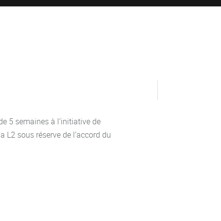
 5 semaines à l’initiative de
 la L2 sous réserve de l’accord du