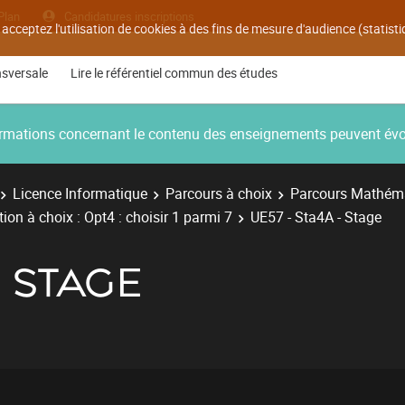
Plan
Candidatures inscriptions
 acceptez l'utilisation de cookies à des fins de mesure d'audience (statis
nsversale
Lire le référentiel commun des études
nformations concernant le contenu des enseignements peuvent év
Licence Informatique
Parcours à choix
Parcours Mathém
ion à choix : Opt4 : choisir 1 parmi 7
UE57 - Sta4A - Stage
- STAGE