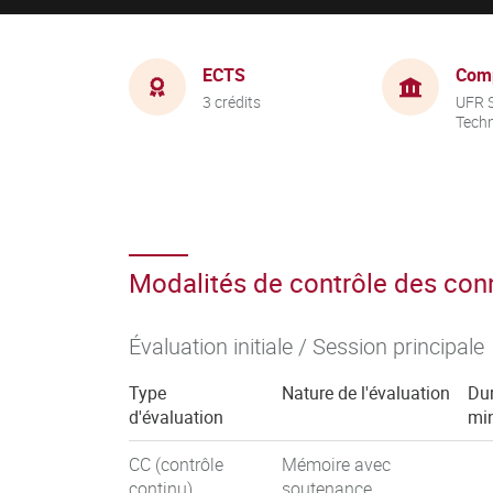
ECTS
Com
3 crédits
UFR S
Tech
Modalités de contrôle des co
Évaluation initiale / Session principale
Type
Nature de l'évaluation
Dur
d'évaluation
mi
CC (contrôle
Mémoire avec
continu)
soutenance