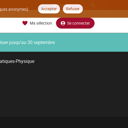
Accepter
Refuser
tiques anonymes).
Ma sélection
Se connecter
oluer jusqu’au 30 septembre
atiques-Physique