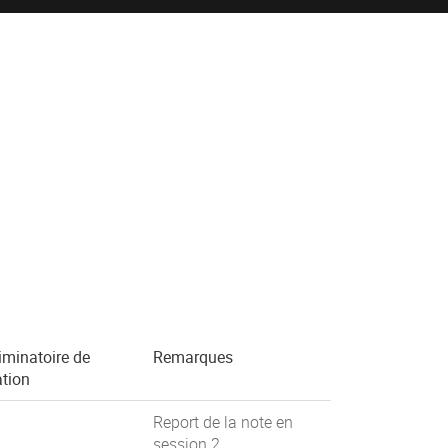
iminatoire de
Remarques
ation
Report de la note en
session 2