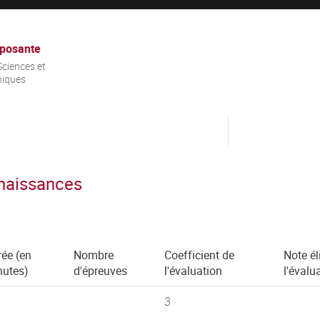
posante
ciences et
niques
nnaissances
ée (en
Nombre
Coefficient de
Note él
nutes)
d'épreuves
l'évaluation
l'évalu
3