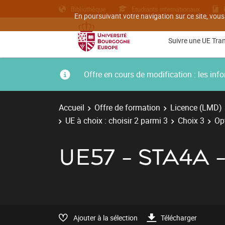
Bibliothèque
Etudiants internationaux
En poursuivant votre navigation sur ce site, vous
Suivre une UE Tra
Offre en cours de modification : les i
Accueil
Offre de formation
Licence (LMD)
UE à choix : choisir 2 parmi 3
Choix 3
Opt
UE57 - STA4A 
Ajouter à la sélection
Télécharger