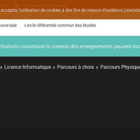
Plan
Candidatures inscriptions
 acceptez l'utilisation de cookies à des fins de mesure d'audience (statis
nsversale
Lire le référentiel commun des études
nformations concernant le contenu des enseignements peuvent év
Licence Informatique
Parcours à choix
Parcours Physiqu