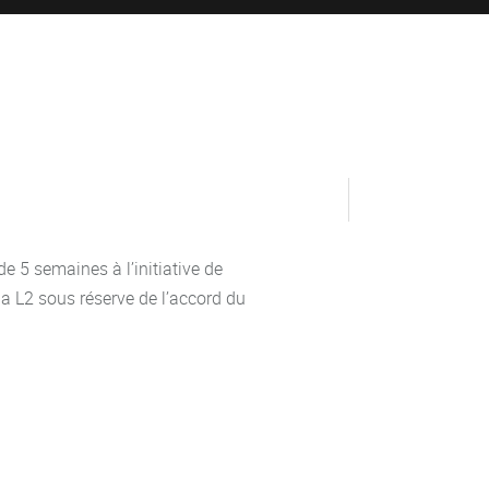
 5 semaines à l’initiative de
 la L2 sous réserve de l’accord du