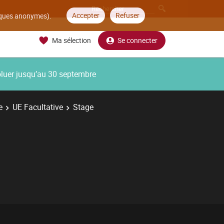
Accepter
Refuser
tiques anonymes).
Ma sélection
Se connecter
oluer jusqu’au 30 septembre
e
UE Facultative
Stage