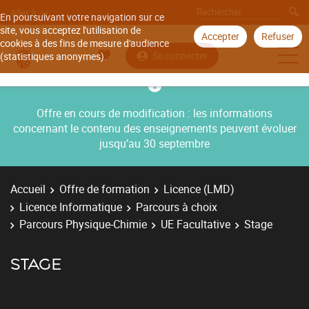
Aller à
En poursuivant votre navigation sur ce
site, vous acceptez l'utilisation de
Accepter
Refuser
cookies à des fins de mesure d'audience
Se connecter
(statistiques anonymes).
Offre en cours de modification : les informations
concernant le contenu des enseignements peuvent évoluer
jusqu’au 30 septembre
Accueil
Offre de formation
Licence (LMD)
Licence Informatique
Parcours à choix
Parcours Physique-Chimie
UE Facultative
Stage
STAGE