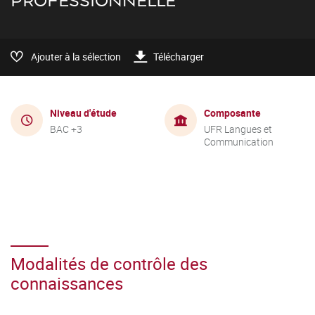
PROFESSIONNELLE
Ajouter à la sélection
Télécharger
Niveau d'étude
Composante
BAC +3
UFR Langues et
Communication
Modalités de contrôle des
connaissances