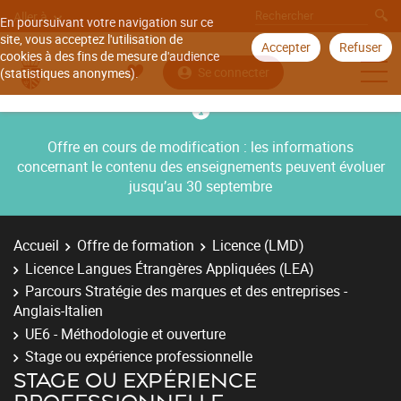
Aller à
En poursuivant votre navigation sur ce
site, vous acceptez l'utilisation de
Accepter
Refuser
cookies à des fins de mesure d'audience
Se connecter
(statistiques anonymes).
Offre en cours de modification : les informations
concernant le contenu des enseignements peuvent évoluer
jusqu’au 30 septembre
Accueil
Offre de formation
Licence (LMD)
Licence Langues Étrangères Appliquées (LEA)
Parcours Stratégie des marques et des entreprises -
Anglais-Italien
UE6 - Méthodologie et ouverture
Stage ou expérience professionnelle
STAGE OU EXPÉRIENCE