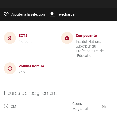
Ajouter à la sélection
Télécharger
ECTS
Composante
2 crédits
Institut National
Supérieur du
Professorat et de
l'Education
Volume horaire
24h
Heures d'enseignement
Cours
CM
6h
Magistral