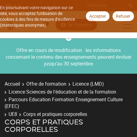
Aller à
En poursuivant votre navigation sur ce
site, vous acceptez l'utilisation de
Accepter
Refuser
cookies à des fins de mesure d'audience
Se connecter
(statistiques anonymes).
Offre en cours de modification : les informations
concernant le contenu des enseignements peuvent évoluer
jusqu’au 30 septembre
Accueil
Offre de formation
Licence (LMD)
Licence Sciences de l'éducation et de la formation
Parcours Education Formation Enseignement Culture
(EFEC)
UE8
Corps et pratiques corporelles
CORPS ET PRATIQUES
CORPORELLES