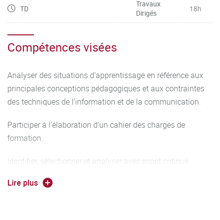
Travaux
TD
18h
Dirigés
Compétences visées
Analyser des situations d’apprentissage en référence aux
principales conceptions pédagogiques et aux contraintes
des techniques de l’information et de la communication.
Participer à l’élaboration d’un cahier des charges de
formation.
Identifier, sélectionner et analyser avec esprit critique
diverses ressources dans son domaine de spécialité pour
Lire plus
documenter un sujet et synthétiser ces données en vue de
leur exploitation.