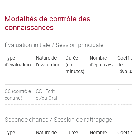
Respecter les principes d’éthique, de déontologie et de
Modalités de contrôle des
responsabilité environnementale.
connaissances
Travailler en équipe et en réseau ainsi qu’en autonomie et
responsabilité au service d’un projet.
Évaluation initiale / Session principale
Analyser ses actions en situation professionnelle,
Type
Nature de
Durée
Nombre
Coefficie
s’autoévaluer pour améliorer sa pratique.
d'évaluation
l'évaluation
(en
d'épreuves
de
minutes)
l'évaluat
CC (contrôle
CC : Ecrit
1
continu)
et/ou Oral
Seconde chance / Session de rattrapage
Type
Nature de
Durée
Nombre
Coefficie