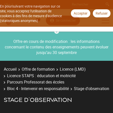
Aller à
En poursuivant votre navigation sur ce
site, vous acceptez l'utilisation de
Accepter
Refuser
cookies à des fins de mesure d'audience
Se connecter
(statistiques anonymes).
Offre en cours de modification : les informations
concernant le contenu des enseignements peuvent évoluer
jusqu’au 30 septembre
Accueil
Offre de formation
Licence (LMD)
Licence STAPS : éducation et motricité
Parcours Professorat des écoles
Bloc 4 - Intervenir en responsabilité
Stage d'observation
STAGE D'OBSERVATION