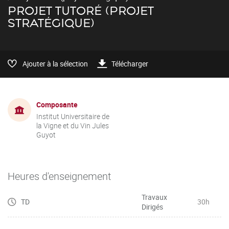
PROJET TUTORÉ (PROJET
STRATÉGIQUE)
Ajouter à la sélection
Télécharger
Composante
Institut Universitaire de
la Vigne et du Vin Jules
Guyot
Heures d'enseignement
Travaux
TD
30h
Dirigés