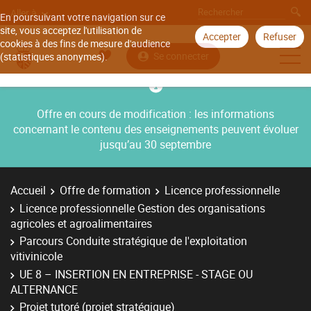
Aller à
En poursuivant votre navigation sur ce
site, vous acceptez l'utilisation de
Accepter
Refuser
cookies à des fins de mesure d'audience
Se connecter
(statistiques anonymes).
Offre en cours de modification : les informations
concernant le contenu des enseignements peuvent évoluer
jusqu’au 30 septembre
Accueil
Offre de formation
Licence professionnelle
Licence professionnelle Gestion des organisations
agricoles et agroalimentaires
Parcours Conduite stratégique de l'exploitation
vitivinicole
UE 8 – INSERTION EN ENTREPRISE - STAGE OU
ALTERNANCE
Projet tutoré (projet stratégique)