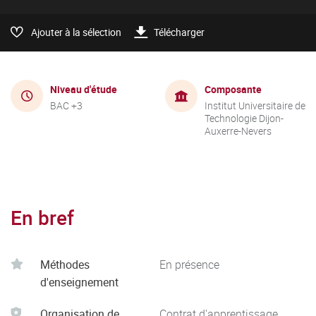
Ajouter à la sélection
Télécharger
Niveau d'étude
Composante
BAC +3
Institut Universitaire de
Technologie Dijon-
Auxerre-Nevers
En bref
Méthodes
En présence
d'enseignement
Organisation de
Contrat d'apprentissage