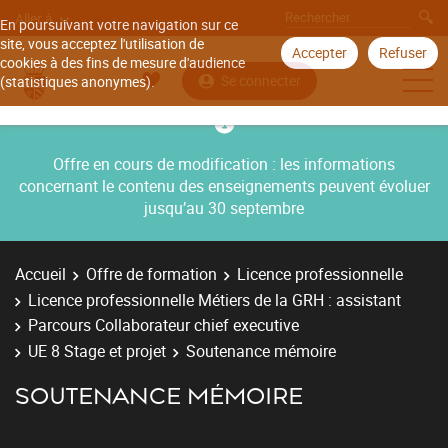
Aller à
En poursuivant votre navigation sur ce
site, vous acceptez l'utilisation de
Accepter
Refuser
cookies à des fins de mesure d'audience
Se connecter
(statistiques anonymes).
Offre en cours de modification : les informations
concernant le contenu des enseignements peuvent évoluer
jusqu’au 30 septembre
Accueil
Offre de formation
Licence professionnelle
Licence professionnelle Métiers de la GRH : assistant
Parcours Collaborateur chief executive
UE 8 Stage et projet
Soutenance mémoire
SOUTENANCE MÉMOIRE