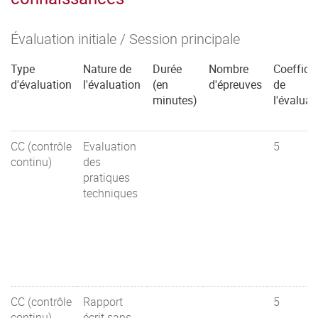
Évaluation initiale / Session principale
Type
Nature de
Durée
Nombre
Coefficie
d'évaluation
l'évaluation
(en
d'épreuves
de
minutes)
l'évaluat
CC (contrôle
Evaluation
5
continu)
des
pratiques
techniques
CC (contrôle
Rapport
5
continu)
écrit sans