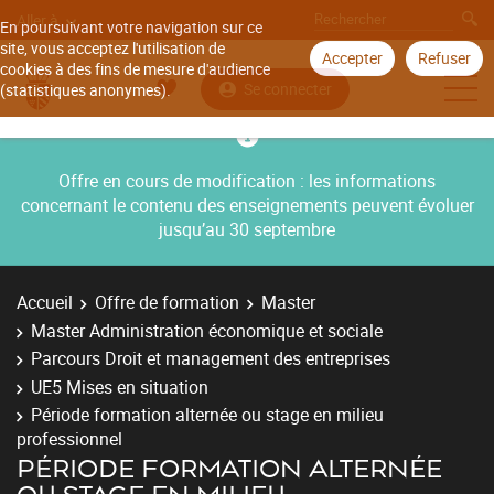
Aller à
En poursuivant votre navigation sur ce
site, vous acceptez l'utilisation de
Accepter
Refuser
cookies à des fins de mesure d'audience
Se connecter
(statistiques anonymes).
Offre en cours de modification : les informations
concernant le contenu des enseignements peuvent évoluer
jusqu’au 30 septembre
Accueil
Offre de formation
Master
Master Administration économique et sociale
Parcours Droit et management des entreprises
UE5 Mises en situation
Période formation alternée ou stage en milieu
professionnel
PÉRIODE FORMATION ALTERNÉE