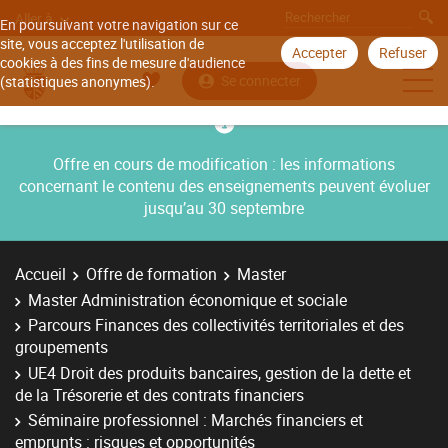
Aller à
En poursuivant votre navigation sur ce
site, vous acceptez l'utilisation de
Accepter
Refuser
cookies à des fins de mesure d'audience
Se connecter
(statistiques anonymes).
Offre en cours de modification : les informations
concernant le contenu des enseignements peuvent évoluer
jusqu’au 30 septembre
Accueil
Offre de formation
Master
Master Administration économique et sociale
Parcours Finances des collectivités territoriales et des
groupements
UE4 Droit des produits bancaires, gestion de la dette et
de la Trésorerie et des contrats financiers
Séminaire professionnel : Marchés financiers et
emprunts : risques et opportunités