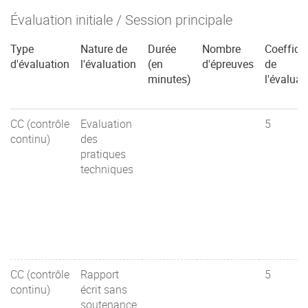
Évaluation initiale / Session principale
Type
Nature de
Durée
Nombre
Coefficie
d'évaluation
l'évaluation
(en
d'épreuves
de
minutes)
l'évaluat
CC (contrôle
Evaluation
5
continu)
des
pratiques
techniques
CC (contrôle
Rapport
5
continu)
écrit sans
soutenance