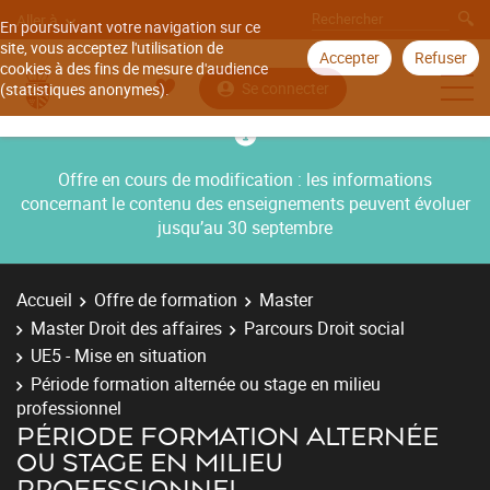
Aller à
En poursuivant votre navigation sur ce
site, vous acceptez l'utilisation de
Accepter
Refuser
cookies à des fins de mesure d'audience
Se connecter
(statistiques anonymes).
Offre en cours de modification : les informations
concernant le contenu des enseignements peuvent évoluer
jusqu’au 30 septembre
Accueil
Offre de formation
Master
Master Droit des affaires
Parcours Droit social
UE5 - Mise en situation
Période formation alternée ou stage en milieu
professionnel
PÉRIODE FORMATION ALTERNÉE
OU STAGE EN MILIEU
PROFESSIONNEL