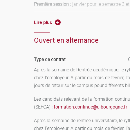
Première session :
janvier pour le semestre 3 et
Deuxième session :
septembre pour les deux s
Lire plus
Règles de validation et capitalisation:
Ouvert en alternance
COMPENSATION :
Une compensation s’effectue
d’enseignements du semestre affectées des coe
supérieure ou égale à 10 sur 20.
Type de contrat
Après la semaine de Rentrée académique, le r
CAPITALISATION :
Chaque unité d’enseignemen
chez l’employeur. A partir du mois de février
définitivement acquise lorsque l’étudiant a 
jours de retour sur le campus pour différents bi
Chaque UE validée permet à l’étudiant d’acqué
valeur en crédits européen, ils sont également 
Les candidats relevant de la formation contin
(SEFCA) :
formation.continue
@
u-bourgogne.fr
REDOUBLEMENT :
Le redoublement n’est pas de
Après la semaine de rentrée universitaire, le
chez l’employeur. A partir du mois de février