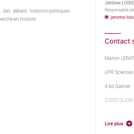
Jérôme LOIS
Responsable p
, des débats historico-politiques
jerome.loi
erche en histoire
Contact s
ication historique
Manon LERA
UFR Sciences
naissances et les méthodes de la
4 bd Gabriel
édiatisation de l'histoire
21072 DIJON
03.80.39.56.
Lire plus
manon.lerat@