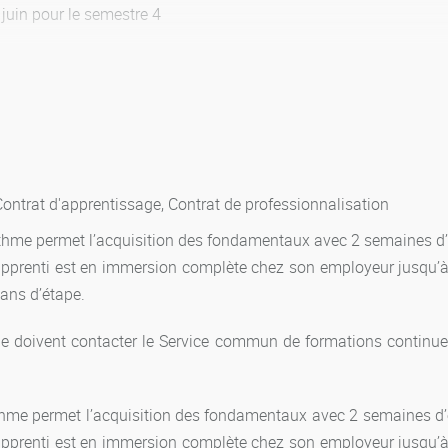
 juin pour le semestre 4
emestres
 au niveau de chaque semestre. La note semestrielle est calcul
fficients. Le semestre est validé si la moyenne générale des n
Contrat d'apprentissage, Contrat de professionnalisation
ythme permet l’acquisition des fondamentaux avec 2 semaines d
t est affectée d’une valeur en crédits européens (ECTS). Une
, l’apprenti est en immersion complète chez son employeur jusqu
obtenu une moyenne pondérée supérieure ou égale à 10 sur 20 p
lans d’étape.
rir les crédits européens correspondants. Si les éléments (mati
capitalisables lorsque les notes obtenues à ces éléments sont su
ue doivent contacter le Service commun de formations continue 
 droit dans les formations sélectives et relève de l’appréciation
 rythme permet l’acquisition des fondamentaux avec 2 semaines 
, l’apprenti est en immersion complète chez son employeur jusqu