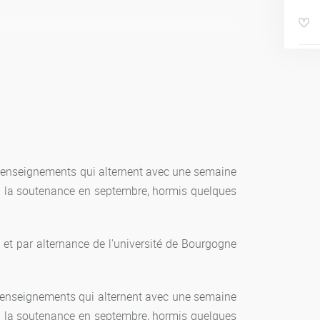
ée à partir de la moyenne des notes des unités
otes des UE pondérées par les coefficients est
’enseignements qui alternent avec une semaine
 UE est validée et capitalisable, c’est-à-dire
’à la soutenance en septembre, hormis quelques
ar compensation entre chaque matière de l’UE.
ères) constitutifs des UE non validées ont une
périeures ou égales à 10 sur 20.
et par alternance de l'université de Bourgogne
 souveraine du jury.
d’enseignements qui alternent avec une semaine
’à la soutenance en septembre, hormis quelques