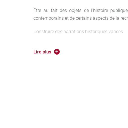
Être au fait des objets de l'histoire publique
contemporains et de certains aspects de la rech
Construire des narrations historiques variées
Envisager la diversité des supports de commun
Lire plus
Parfaire la maîtrise d'une langue vivante
S'intégrer à une équipe et mobiliser des con
recherche historique
Participer, concevoir et réaliser une action de m