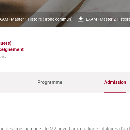
XAM - Master 1 Histoire (Tronc commun)
EXAM - Master 2 Histoir
ue(s)
seignement
ais
Programme
Admission
l'un des trois parcours de M2 ouvert aux étudiants titulaires d'u