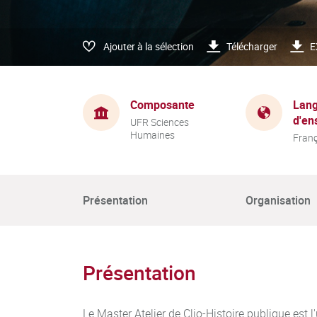
Ajouter à la sélection
Télécharger
E
Composante
Lang
d'en
UFR Sciences
Humaines
Franç
Présentation
Organisation
Présentation
Le Master Atelier de Clio-Histoire publique est 