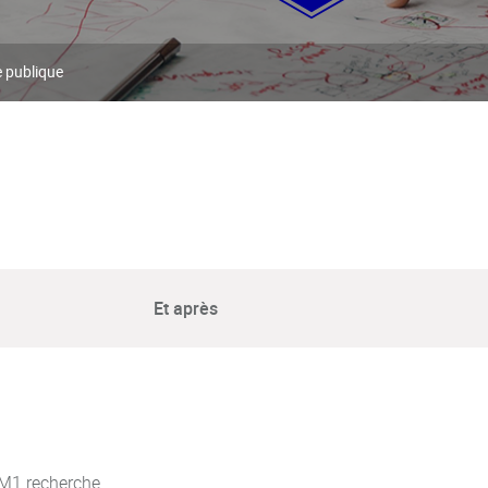
e publique
Et après
n M1 recherche.