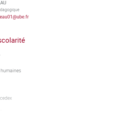
EAU
édagogique
seau01
@
ube.fr
colarité
T
 humaines
 cedex
13
ube.fr