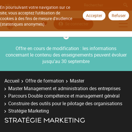
Aller à
En poursuivant votre navigation sur ce
site, vous acceptez l'utilisation de
Accepter
Refuser
cookies à des fins de mesure d'audience
Se connecter
(statistiques anonymes).
Offre en cours de modification : les informations
concernant le contenu des enseignements peuvent évoluer
jusqu’au 30 septembre
Accueil
Offre de formation
Master
Master Management et administration des entreprises
Parcours Double compétence et management général
Construire des outils pour le pilotage des organisations
Stratégie Marketing
STRATÉGIE MARKETING