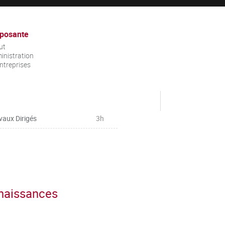
posante
ut
inistration
ntreprises
vaux Dirigés
3h
nnaissances