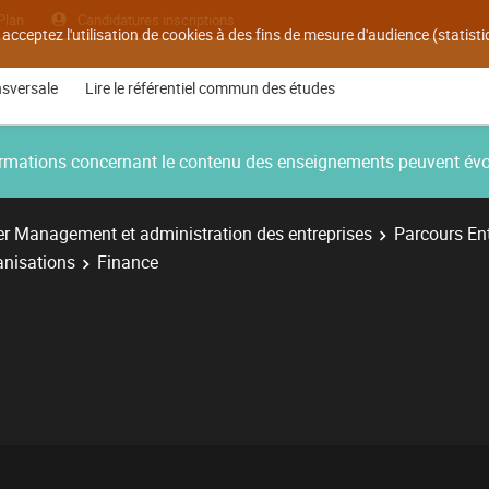
Plan
Candidatures inscriptions
 acceptez l'utilisation de cookies à des fins de mesure d'audience (statis
nsversale
Lire le référentiel commun des études
nformations concernant le contenu des enseignements peuvent év
r Management et administration des entreprises
Parcours Ent
anisations
Finance