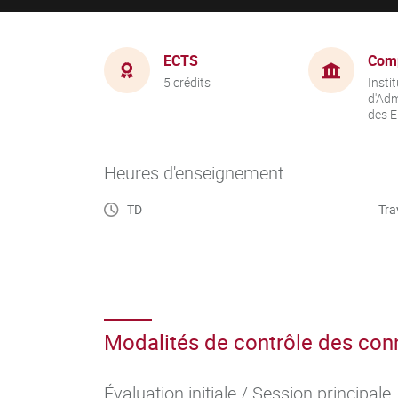
ECTS
Com
5 crédits
Instit
d'Adm
des E
Heures d'enseignement
TD
Tra
Modalités de contrôle des co
Évaluation initiale / Session principale