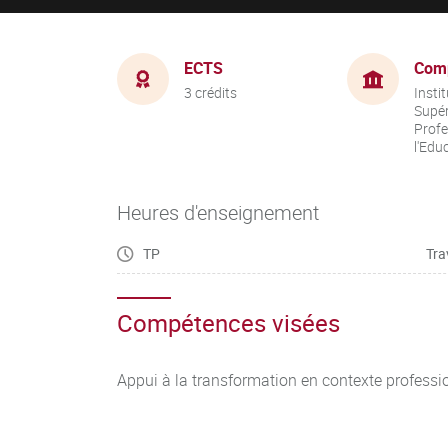
ECTS
Com
3 crédits
Insti
Supér
Profe
l'Edu
Heures d'enseignement
TP
Tra
Compétences visées
Appui à la transformation en contexte professi