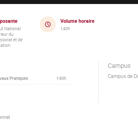
posante
Volume horaire
tut National
140h
ieur du
ssorat et de
cation
Campus
Campus de Di
vaux Pratiques
140h
onnel