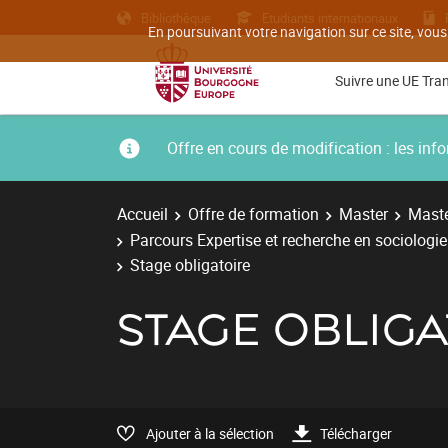
Bibliothèque
Etudiants internationaux
En poursuivant votre navigation sur ce site, vous
Suivre une UE Tra
Offre en cours de modification : les i
Accueil
Offre de formation
Master
Maste
Parcours Expertise et recherche en sociologi
Stage obligatoire
STAGE OBLIGA
Ajouter à la sélection
Télécharger