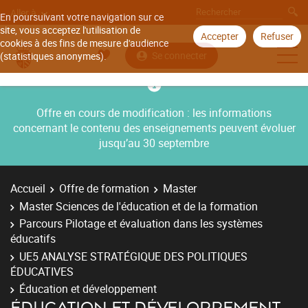
Aller à
En poursuivant votre navigation sur ce
site, vous acceptez l'utilisation de
Accepter
Refuser
cookies à des fins de mesure d'audience
Se connecter
(statistiques anonymes).
Offre en cours de modification : les informations
concernant le contenu des enseignements peuvent évoluer
jusqu’au 30 septembre
Accueil
Offre de formation
Master
Master Sciences de l'éducation et de la formation
Parcours Pilotage et évaluation dans les systèmes
éducatifs
UE5 ANALYSE STRATÉGIQUE DES POLITIQUES
ÉDUCATIVES
Éducation et développement
ÉDUCATION ET DÉVELOPPEMENT