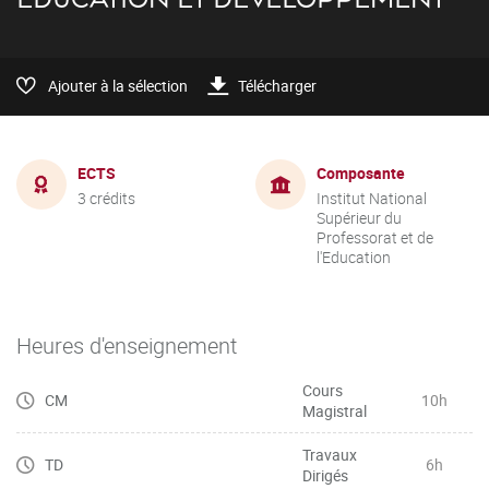
Ajouter à la sélection
Télécharger
ECTS
Composante
3 crédits
Institut National
Supérieur du
Professorat et de
l'Education
Heures d'enseignement
Cours
CM
10h
Magistral
Travaux
TD
6h
Dirigés