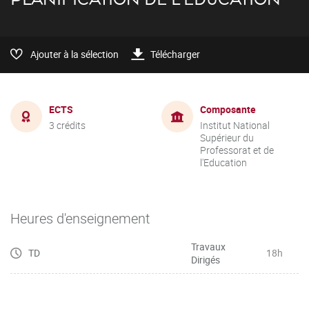
Ajouter à la sélection
Télécharger
ECTS
Composante
3 crédits
Institut National
Supérieur du
Professorat et de
l'Education
Heures d'enseignement
Travaux
TD
18h
Dirigés