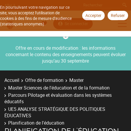
Aller à
En poursuivant votre navigation sur ce
site, vous acceptez l'utilisation de
Accepter
Refuser
cookies à des fins de mesure d'audience
Se connecter
(statistiques anonymes).
Offre en cours de modification : les informations
concernant le contenu des enseignements peuvent évoluer
jusqu’au 30 septembre
Accueil
Offre de formation
Master
Master Sciences de l'éducation et de la formation
Parcours Pilotage et évaluation dans les systèmes
éducatifs
UE5 ANALYSE STRATÉGIQUE DES POLITIQUES
ÉDUCATIVES
Planification de l'éducation
PLANIFICATION DE L'ÉDUCATION