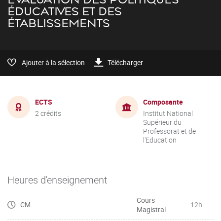
ÉDUCATIVES ET DES
ÉTABLISSEMENTS
Ajouter à la sélection
Télécharger
ECTS
Composante
2 crédits
Institut National
Supérieur du
Professorat et de
l'Education
Heures d'enseignement
Cours
CM
12h
Magistral