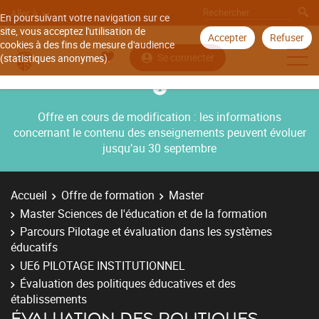
Aller à
En poursuivant votre navigation sur ce
site, vous acceptez l'utilisation de
Accepter
Refuser
cookies à des fins de mesure d'audience
Se connecter
(statistiques anonymes).
Offre en cours de modification : les informations
concernant le contenu des enseignements peuvent évoluer
jusqu’au 30 septembre
Accueil
Offre de formation
Master
Master Sciences de l'éducation et de la formation
Parcours Pilotage et évaluation dans les systèmes
éducatifs
UE6 PILOTAGE INSTITUTIONNEL
Évaluation des politiques éducatives et des
établissements
ÉVALUATION DES POLITIQUES