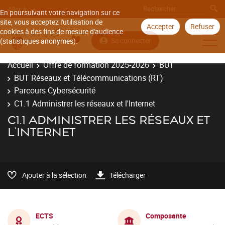
Aller à
En poursuivant votre navigation sur ce
site, vous acceptez l'utilisation de
Accepter
Refuser
cookies à des fins de mesure d'audience
Se connecter
(statistiques anonymes).
Accueil
Offre de formation 2025-2026
BUT
BUT Réseaux et Télécommunications (RT)
Parcours Cybersécurité
C1.1 Administrer les réseaux et l'Internet
C1.1 ADMINISTRER LES RÉSEAUX ET
L'INTERNET
Ajouter à la sélection
Télécharger
ECTS
Composante