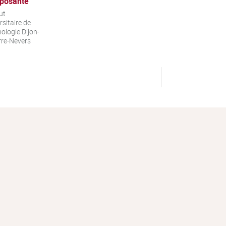
posante
ut
rsitaire de
ologie Dijon-
re-Nevers