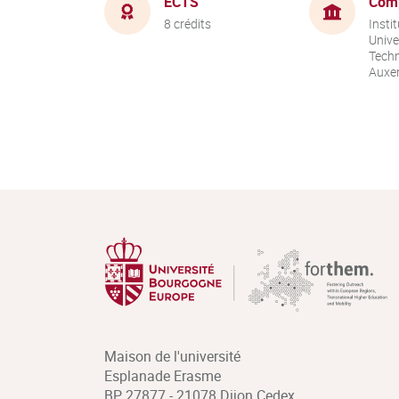
ECTS
Com
8 crédits
Instit
Unive
Techn
Auxer
Maison de l'université
Esplanade Erasme
BP 27877 - 21078 Dijon Cedex