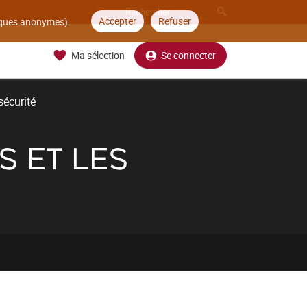
Accepter
Refuser
tiques anonymes).
Ma sélection
Se connecter
sécurité
S ET LES