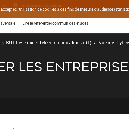
Plan
Candidatures inscriptions
 acceptez l'utilisation de cookies à des fins de mesure d'audience (statis
nsversale
Lire le référentiel commun des études
T
BUT Réseaux et Télécommunications (RT)
Parcours Cyber
ER LES ENTREPRISE