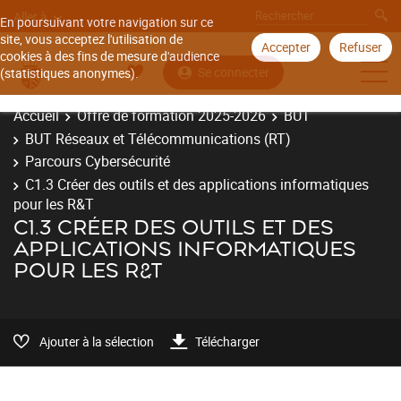
Aller à
En poursuivant votre navigation sur ce
site, vous acceptez l'utilisation de
Accepter
Refuser
cookies à des fins de mesure d'audience
Se connecter
(statistiques anonymes).
Accueil
Offre de formation 2025-2026
BUT
BUT Réseaux et Télécommunications (RT)
Parcours Cybersécurité
C1.3 Créer des outils et des applications informatiques
pour les R&T
C1.3 CRÉER DES OUTILS ET DES
APPLICATIONS INFORMATIQUES
POUR LES R&T
Ajouter à la sélection
Télécharger