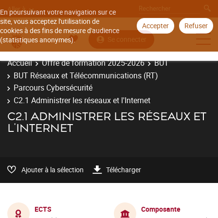
Aller à
En poursuivant votre navigation sur ce
site, vous acceptez l'utilisation de
Accepter
Refuser
cookies à des fins de mesure d'audience
Se connecter
(statistiques anonymes).
Accueil
Offre de formation 2025-2026
BUT
BUT Réseaux et Télécommunications (RT)
Parcours Cybersécurité
C2.1 Administrer les réseaux et l'Internet
C2.1 ADMINISTRER LES RÉSEAUX ET
L'INTERNET
Ajouter à la sélection
Télécharger
ECTS
Composante