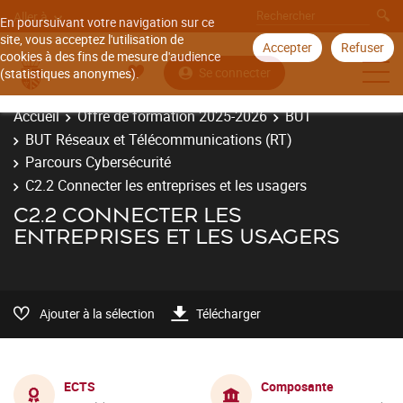
Aller à
En poursuivant votre navigation sur ce
site, vous acceptez l'utilisation de
Accepter
Refuser
cookies à des fins de mesure d'audience
Se connecter
(statistiques anonymes).
Accueil
Offre de formation 2025-2026
BUT
BUT Réseaux et Télécommunications (RT)
Parcours Cybersécurité
C2.2 Connecter les entreprises et les usagers
C2.2 CONNECTER LES
ENTREPRISES ET LES USAGERS
Ajouter à la sélection
Télécharger
ECTS
Composante