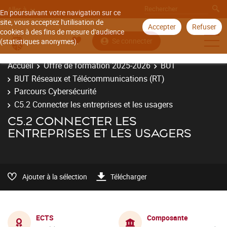
Aller à
En poursuivant votre navigation sur ce
site, vous acceptez l'utilisation de
Accepter
Refuser
cookies à des fins de mesure d'audience
Se connecter
(statistiques anonymes).
Accueil
Offre de formation 2025-2026
BUT
BUT Réseaux et Télécommunications (RT)
Parcours Cybersécurité
C5.2 Connecter les entreprises et les usagers
C5.2 CONNECTER LES
ENTREPRISES ET LES USAGERS
Ajouter à la sélection
Télécharger
ECTS
Composante