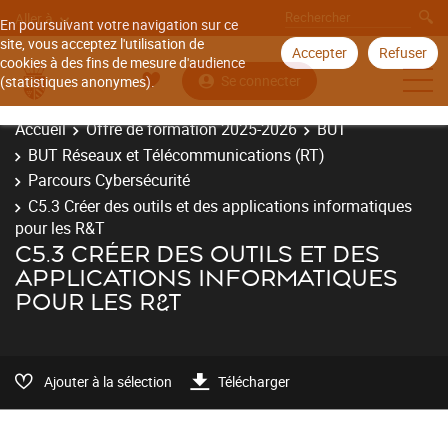
Aller à
En poursuivant votre navigation sur ce
site, vous acceptez l'utilisation de
Accepter
Refuser
cookies à des fins de mesure d'audience
Se connecter
(statistiques anonymes).
Accueil
Offre de formation 2025-2026
BUT
BUT Réseaux et Télécommunications (RT)
Parcours Cybersécurité
C5.3 Créer des outils et des applications informatiques
pour les R&T
C5.3 CRÉER DES OUTILS ET DES
APPLICATIONS INFORMATIQUES
POUR LES R&T
Ajouter à la sélection
Télécharger