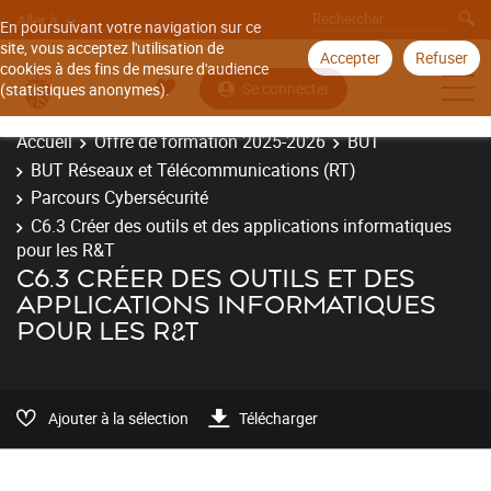
Aller à
En poursuivant votre navigation sur ce
site, vous acceptez l'utilisation de
Accepter
Refuser
cookies à des fins de mesure d'audience
Se connecter
(statistiques anonymes).
Accueil
Offre de formation 2025-2026
BUT
BUT Réseaux et Télécommunications (RT)
Parcours Cybersécurité
C6.3 Créer des outils et des applications informatiques
pour les R&T
C6.3 CRÉER DES OUTILS ET DES
APPLICATIONS INFORMATIQUES
POUR LES R&T
Ajouter à la sélection
Télécharger