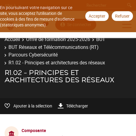
Aller à
En poursuivant votre navigation sur ce
site, vous acceptez l'utilisation de
Accepter
Refuser
cookies à des fins de mesure d'audience
Se connecter
(statistiques anonymes).
Accueil
Offre de formation 2025-2026
BUT
BUT Réseaux et Télécommunications (RT)
Parcours Cybersécurité
R1.02 - Principes et architectures des réseaux
R1.02 - PRINCIPES ET
ARCHITECTURES DES RÉSEAUX
Ajouter à la sélection
Télécharger
Composante