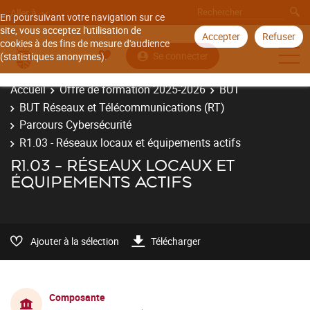
Aller à
En poursuivant votre navigation sur ce
site, vous acceptez l'utilisation de
Accepter
Refuser
cookies à des fins de mesure d'audience
Se connecter
(statistiques anonymes).
Accueil
Offre de formation 2025-2026
BUT
BUT Réseaux et Télécommunications (RT)
Parcours Cybersécurité
R1.03 - Réseaux locaux et équipements actifs
R1.03 - RÉSEAUX LOCAUX ET
ÉQUIPEMENTS ACTIFS
Ajouter à la sélection
Télécharger
Composante