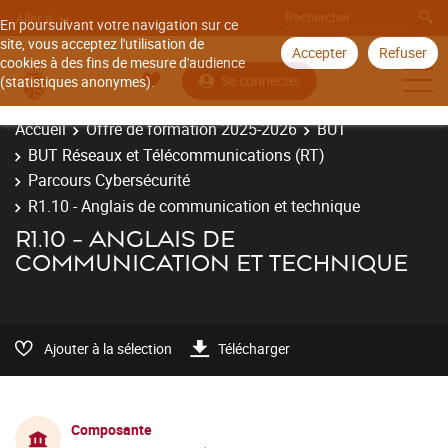
Aller à
En poursuivant votre navigation sur ce
site, vous acceptez l'utilisation de
Accepter
Refuser
cookies à des fins de mesure d'audience
Se connecter
(statistiques anonymes).
Accueil
Offre de formation 2025-2026
BUT
BUT Réseaux et Télécommunications (RT)
Parcours Cybersécurité
R1.10 - Anglais de communication et technique
R1.10 - ANGLAIS DE
COMMUNICATION ET TECHNIQUE
Ajouter à la sélection
Télécharger
Composante