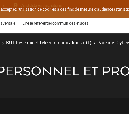
Plan
Candidatures inscriptions
 acceptez l'utilisation de cookies à des fins de mesure d'audience (statis
nsversale
Lire le référentiel commun des études
T
BUT Réseaux et Télécommunications (RT)
Parcours Cyber
ET PERSONNEL ET P