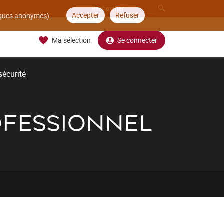
Accepter
Refuser
tiques anonymes).
Ma sélection
Se connecter
sécurité
ROFESSIONNEL