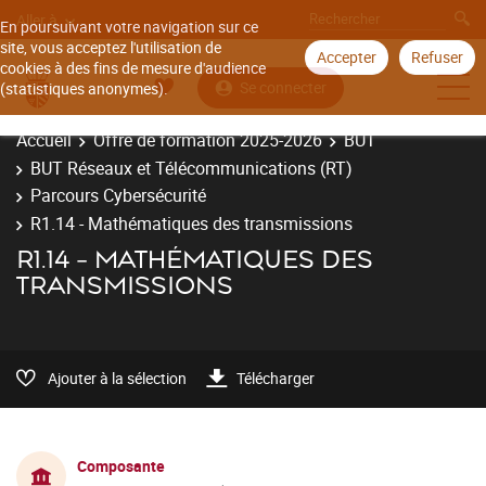
Aller à
En poursuivant votre navigation sur ce
site, vous acceptez l'utilisation de
Accepter
Refuser
cookies à des fins de mesure d'audience
Se connecter
(statistiques anonymes).
Accueil
Offre de formation 2025-2026
BUT
BUT Réseaux et Télécommunications (RT)
Parcours Cybersécurité
R1.14 - Mathématiques des transmissions
R1.14 - MATHÉMATIQUES DES
TRANSMISSIONS
Ajouter à la sélection
Télécharger
Composante