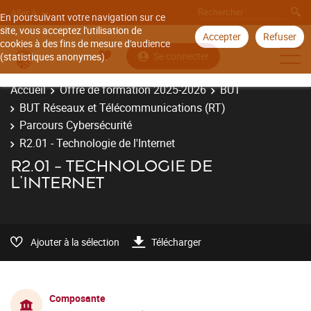
Aller à
En poursuivant votre navigation sur ce
site, vous acceptez l'utilisation de
Accepter
Refuser
cookies à des fins de mesure d'audience
Se connecter
(statistiques anonymes).
Accueil
Offre de formation 2025-2026
BUT
BUT Réseaux et Télécommunications (RT)
Parcours Cybersécurité
R2.01 - Technologie de l'Internet
R2.01 - TECHNOLOGIE DE
L'INTERNET
Ajouter à la sélection
Télécharger
Composante