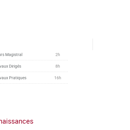
rs Magistral
2h
vaux Dirigés
8h
vaux Pratiques
16h
nnaissances