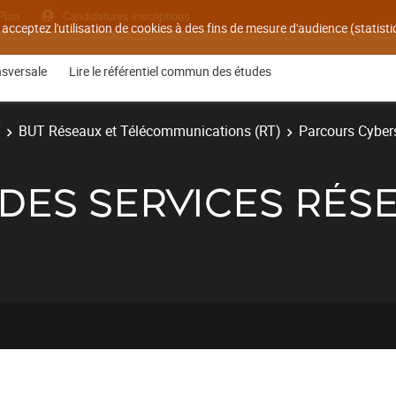
Plan
Candidatures inscriptions
 acceptez l'utilisation de cookies à des fins de mesure d'audience (statis
nsversale
Lire le référentiel commun des études
T
BUT Réseaux et Télécommunications (RT)
Parcours Cyber
S DES SERVICES RÉS