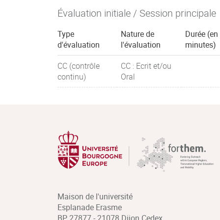
Évaluation initiale / Session principale
Type
Nature de
Durée (en
d'évaluation
l'évaluation
minutes)
CC (contrôle
CC : Ecrit et/ou
continu)
Oral
Maison de l'université
Esplanade Erasme
BP 27877 - 21078 Dijon Cedex